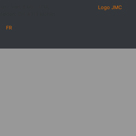
Lun - Ven: 8:00 - 17:00
infelden, CH-4313 Möhlin
FR