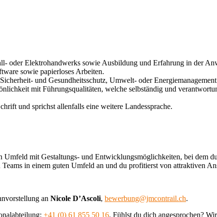
tall- oder Elektrohandwerks sowie Ausbildung und Erfahrung in der 
ftware sowie papierloses Arbeiten.
, Sicherheit- und Gesundheitsschutz, Umwelt- oder Energiemanagement 
rsönlichkeit mit Führungsqualitäten, welche selbständig und verantwort
hrift und sprichst allenfalls eine weitere Landessprache.
ften Umfeld mit Gestaltungs- und Entwicklungsmöglichkeiten, bei dem du
n Teams in einem guten Umfeld an und du profitierst von attraktiven A
hnvorstellung an
Nicole D’Ascoli
,
bewerbung@jmcontrail.ch
.
onalabteilung:
+41 (0) 61 855 50 16
. Fühlst du dich angesprochen? Wir