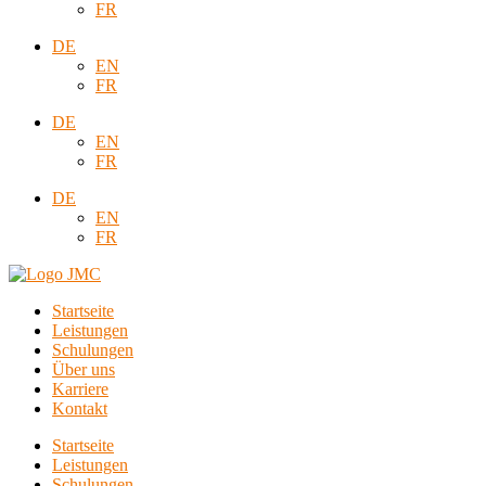
FR
DE
EN
FR
DE
EN
FR
DE
EN
FR
Startseite
Leistungen
Schulungen
Über uns
Karriere
Kontakt
Startseite
Leistungen
Schulungen