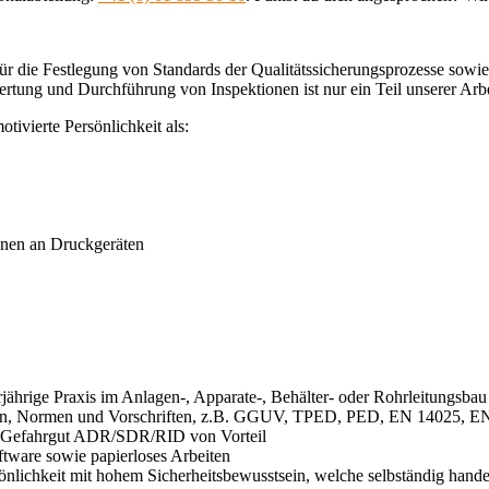
e Festlegung von Standards der Qualitätssicherungsprozesse sowie fa
ng und Durchführung von Inspektionen ist nur ein Teil unserer Arbe
ivierte Persönlichkeit als:
onen an Druckgeräten
jährige Praxis im Anlagen-, Apparate-, Behälter- oder Rohrleitungsbau
ken, Normen und Vorschriften, z.B. GGUV, TPED, PED, EN 14025, E
g, Gefahrgut ADR/SDR/RID von Vorteil
ftware sowie papierloses Arbeiten
rsönlichkeit mit hohem Sicherheitsbewusstsein, welche selbständig hande