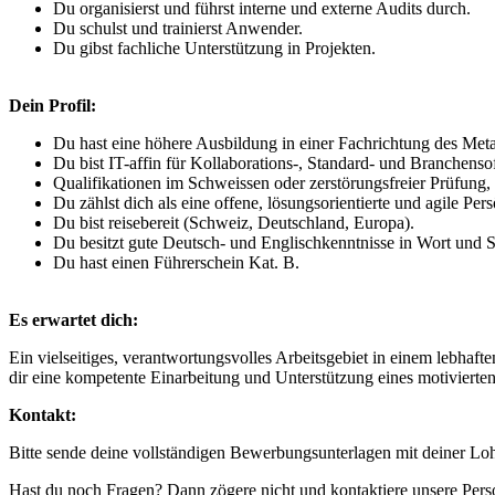
Du organisierst und führst interne und externe Audits durch.
Du schulst und trainierst Anwender.
Du gibst fachliche Unterstützung in Projekten.
Dein Profil:
Du hast eine höhere Ausbildung in einer Fachrichtung des Me
Du bist IT-affin für Kollaborations-, Standard- und Branchenso
Qualifikationen im Schweissen oder zerstörungsfreier Prüfung
Du zählst dich als eine offene, lösungsorientierte und agile Pe
Du bist reisebereit (Schweiz, Deutschland, Europa).
Du besitzt gute Deutsch- und Englischkenntnisse in Wort und Sc
Du hast einen Führerschein Kat. B.
Es erwartet dich:
Ein vielseitiges, verantwortungsvolles Arbeitsgebiet in einem lebha
dir eine kompetente Einarbeitung und Unterstützung eines motivierte
Kontakt:
Bitte sende deine vollständigen Bewerbungsunterlagen mit deiner Lo
Hast du noch Fragen? Dann zögere nicht und kontaktiere unsere Pers