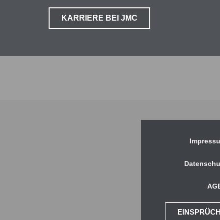
KARRIERE BEI JMC
Impress
Datenschu
AG
EINSPRÜC